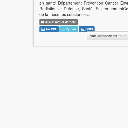
en santé Département Prévention Cancer En
Radiations : Défense, Santé, EnvironnementC
de la thèseLes substances…
Aucun métier détecté
ArcGIS
Python
QGIS
Voir l'annonce en entier