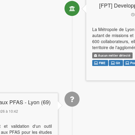
[FPT] Developp
La Métropole de Lyon es
autant de missions et
600 collaborateurs, el
territoire de l'agglomé
Aucun métier détecté
FME
Git
Po
aux PFAS - Lyon (69)
2026 à 10:42
et validation d'un outil
s aux PFAS pour les études