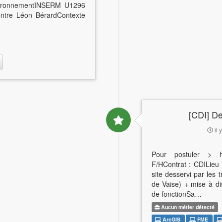
vironnementINSERM U1296
entre Léon BérardContexte
[CDI] De
il 
Pour postuler > ht
F/HContrat : CDILieu
site desservi par les
de Vaise) + mise à dis
de fonctionSa…
Aucun métier détecté
ArcGIS
FME