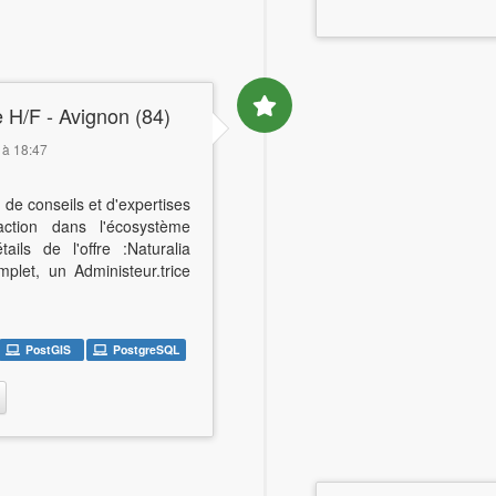
e H/F - Avignon (84)
6 à 18:47
de conseils et d'expertises
action dans l'écosystème
ails de l'offre :Naturalia
let, un Administeur.trice
PostGIS
PostgreSQL