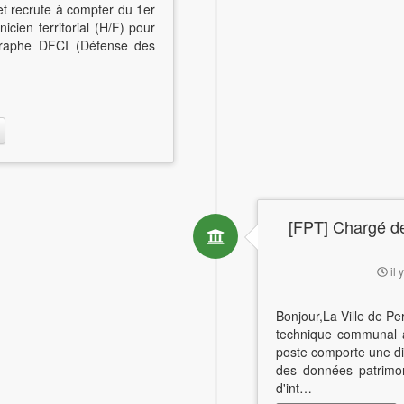
et recrute à compter du 1er
cien territorial (H/F) pour
ographe DFCI (Défense des
[FPT] Chargé de
il 
Bonjour,La Ville de Pe
technique communal a
poste comporte une dim
des données patrimon
d'int…