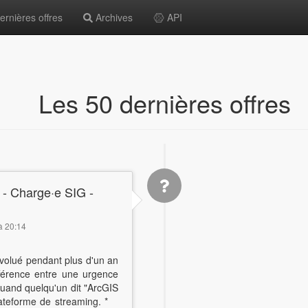
rnières offres
Archives
API
Les 50 dernières offres
- Charge·e SIG -
 à 20:14
volué pendant plus d'un an
ifférence entre une urgence
uand quelqu'un dit "ArcGIS
lateforme de streaming. *