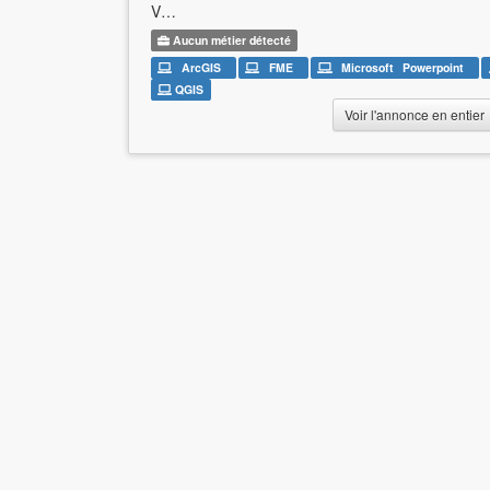
V…
Aucun métier détecté
ArcGIS
FME
Microsoft Powerpoint
QGIS
Voir l'annonce en entier