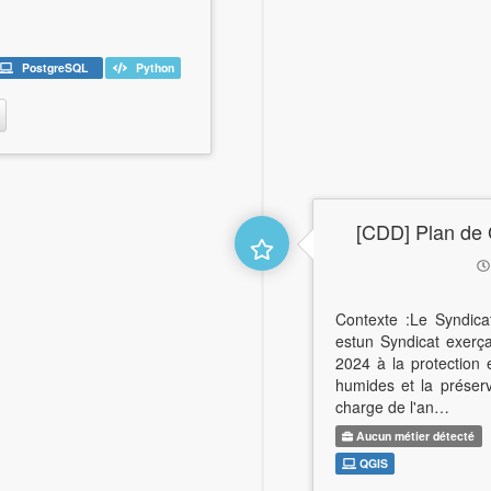
PostgreSQL
Python
[CDD] Plan de 
Contexte :Le Syndica
estun Syndicat exerç
2024 à la protection 
humides et la préser
charge de l'an…
Aucun métier détecté
QGIS