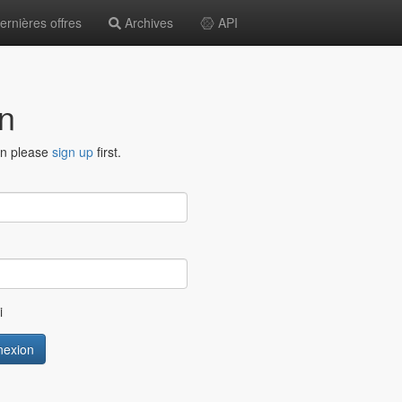
rnières offres
Archives
API
n
en please
sign up
first.
i
exion