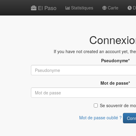
El Paso
Statistiques
Carte
De
Connexio
If you have not created an account yet, th
Pseudonyme
*
Mot de passe
*
Se souvenir de mo
Mot de passe oublié ?
Conn